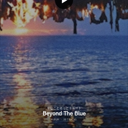
ヤなことそっとミュート
Beyond The Blue
ALBUM
·
20 TRACKS